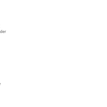
g
 der
e