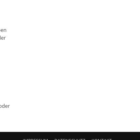
ben
der
oder