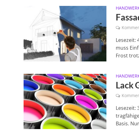
HANDWER
Fassa
Kommen
Lesezeit:
muss Einf
Frost trot
HANDWER
Lack 
Kommen
Lesezeit: 
tragfähig
Basis. Nur.