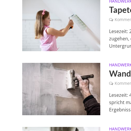
HANDWER
Tapet
Kommen
Lesezeit:
zugehen, 
Untergrun
HANDWER
Wand 
Kommen
Lesezeit:
spricht m
Ergebnisse
HANDWER