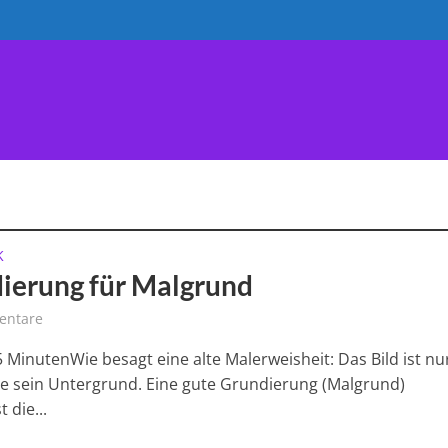
AUTY
HANDWERK
WERKSTOFFE
VERKAUF
K
ierung für Malgrund
entare
5 MinutenWie besagt eine alte Malerweisheit: Das Bild ist nu
ie sein Untergrund. Eine gute Grundierung (Malgrund)
 die...