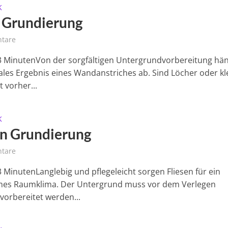
K
 Grundierung
tare
 3 MinutenVon der sorgfältigen Untergrundvorbereitung hä
ales Ergebnis eines Wandanstriches ab. Sind Löcher oder kl
t vorher...
K
en Grundierung
tare
3 MinutenLanglebig und pflegeleicht sorgen Fliesen für ein
es Raumklima. Der Untergrund muss vor dem Verlegen
 vorbereitet werden...