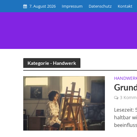
7. August 2026
Impressum
Datenschutz
Kontakt
HOME
BE
Kategorie - Handwerk
HANDWER
Grund
3 Komm
Lesezeit: 
haltbar w
beeinflusst