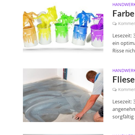
HANDWER
Farbe
Kommen
Lesezeit:
ein optim
Risse nich
HANDWER
Flies
Kommen
Lesezeit: 
angenehm
sorgfältig