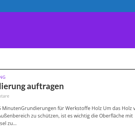
AUTY
HANDWERK
WERKSTOFFE
VERKAUF
NG
ierung auftragen
tare
 5 MinutenGrundierungen für Werkstoffe Holz Um das Holz 
Außenbereich zu schützen, ist es wichtig die Oberfläche mit
el zu...