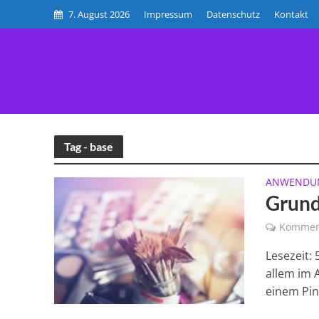
7. August 2026
Impressum
Datenschutz
Kontakt
HOME
BE
Tag - base
ANWENDU
Grund
Kommen
Lesezeit:
allem im 
einem Pins