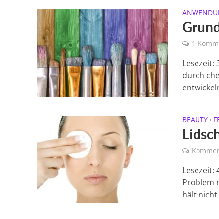
ANWENDU
Grund
1 Komm
Lesezeit:
durch che
entwickeln
BEAUTY
F
•
Lidsc
Kommen
Lesezeit:
Problem n
hält nicht