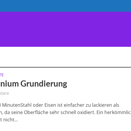
AUTY
HANDWERK
WERKSTOFFE
VERKAUF
FE
nium Grundierung
tare
3 MinutenStahl oder Eisen ist einfacher zu lackieren als
, da seine Oberfläche sehr schnell oxidiert. Ein herkömmli
 nicht...