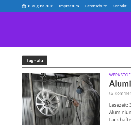
6. August 2026
Impressum
Datenschutz
Kontakt
HOME
BE
Tag - alu
WERKSTOF
Alumi
Kommen
Lesezeit: 
Aluminium
Lack haftet